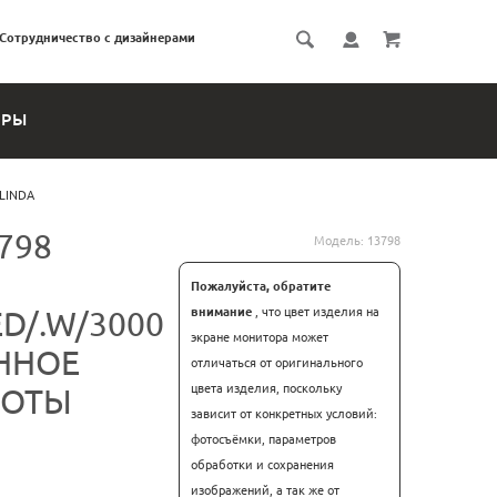
Сотрудничество с дизайнерами
ЕРЫ
ELINDA
798
Модель:
13798
Пожалуйста, обратите
ED/.W/3000
внимание
, что цвет изделия на
экране монитора может
ННОЕ
отличаться от оригинального
цвета изделия, поскольку
БОТЫ
зависит от конкретных условий:
фотосъёмки, параметров
обработки и сохранения
изображений, а так же от