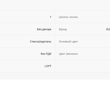
1
Цоколь лампы
Без декора
Бренд
EL
Стекло/хрусталь
Основной цвет
без ПДУ
Цвет свечения
LOFT