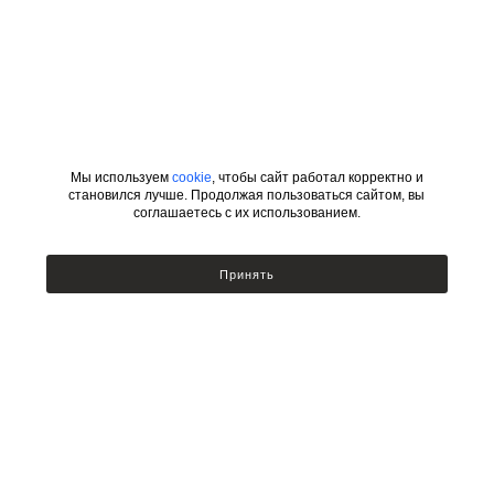
Мы используем
cookie
, чтобы сайт работал корректно и
становился лучше. Продолжая пользоваться сайтом, вы
соглашаетесь с их использованием.
ИНФОРМАЦИЯ
КАТЕГОРИИ
Принять
УСЛОВИЯ ДЛЯ ДИЗАЙНЕРОВ
Сотрудничество с дизайнерами
Люстры
Подбор по фото
Бра
Доставка и оплата
Настольные лампы и торшеры
Возврат товара
Политика безопасности
Публичный договор оферты