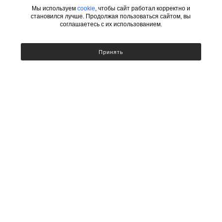
Мы используем
cookie
, чтобы сайт работал корректно и
становился лучше. Продолжая пользоваться сайтом, вы
соглашаетесь с их использованием.
ИНФОРМАЦИЯ
КАТЕГОРИИ
Принять
УСЛОВИЯ ДЛЯ ДИЗАЙНЕРОВ
Сотрудничество с дизайнерами
Люстры
Подбор по фото
Бра
Доставка и оплата
Настольные лампы и торшеры
Возврат товара
Политика безопасности
Публичный договор оферты
Новости
КОНТАКТЫ
ДОПОЛНИТЕЛЬНО
г. Казань, ул. Мамадышский
Новинки