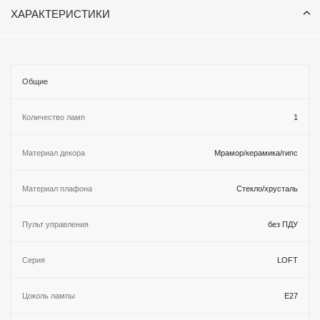
ХАРАКТЕРИСТИКИ
Общие
Количество ламп
1
Материал декора
Мрамор/керамика/гипс
Материал плафона
Стекло/хрусталь
Пульт управления
без ПДУ
Серия
LOFT
Цоколь лампы
E27