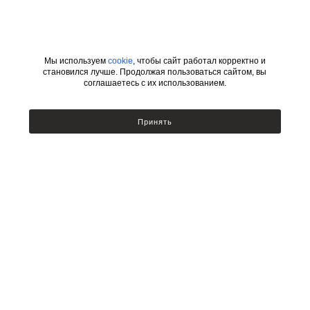
Мы используем
cookie
, чтобы сайт работал корректно и
становился лучше. Продолжая пользоваться сайтом, вы
соглашаетесь с их использованием.
ИНФОРМАЦИЯ
КАТЕГОРИИ
Принять
УСЛОВИЯ ДЛЯ ДИЗАЙНЕРОВ
Сотрудничество с дизайнерами
Люстры
Подбор по фото
Бра
Доставка и оплата
Настольные лампы и торшеры
Возврат товара
Политика безопасности
Публичный договор оферты
Новости