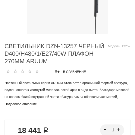
СВЕТИЛЬНИК DZN-13257 ЧЕРНЫЙ
Модель:
13257
D400/H480/1/E27/40W ПЛАФОН
270MM ARUUM
В СРАВНЕНИЕ
Настенный светильник серии ARUUM отличается органичной формой абажура,
подвешенного к изогнутой металлической арке в виде листа. Благодаря матовой
не совсем белой внутренней части абажура лампа обеспечивает мягкий,
равномерно распределенный свет, а абажур можно отрегулировать для
Подробное описание
обеспечения оптимальных условий освещения в любой ситуации. Светильник
поставляется с настенным кронштейном, поэтому его легко установить на
стене.
18 441 ₽