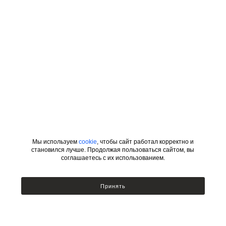
Мы используем
cookie
, чтобы сайт работал корректно и
становился лучше. Продолжая пользоваться сайтом, вы
соглашаетесь с их использованием.
ИНФОРМАЦИЯ
КАТЕГОРИИ
Принять
УСЛОВИЯ ДЛЯ ДИЗАЙНЕРОВ
Сотрудничество с дизайнерами
Люстры
Подбор по фото
Бра