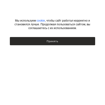
Мы используем
cookie
, чтобы сайт работал корректно и
становился лучше. Продолжая пользоваться сайтом, вы
соглашаетесь с их использованием.
ИНФОРМАЦИЯ
КАТЕГОРИИ
Принять
УСЛОВИЯ ДЛЯ ДИЗАЙНЕРОВ
Сотрудничество с дизайнерами
Люстры
Подбор по фото
Бра
Доставка и оплата
Настольные лампы и торшеры
Возврат товара
Политика безопасности
Публичный договор оферты
Новости