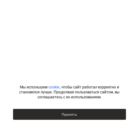
Мы используем
cookie
, чтобы сайт работал корректно и
становился лучше. Продолжая пользоваться сайтом, вы
соглашаетесь с их использованием.
ИНФОРМАЦИЯ
КАТЕГОРИИ
Принять
УСЛОВИЯ ДЛЯ ДИЗАЙНЕРОВ
Сотрудничество с дизайнерами
Люстры
Подбор по фото
Бра