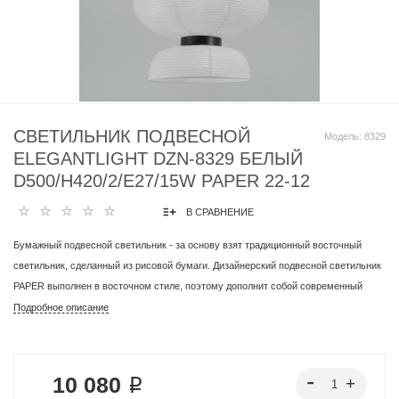
СВЕТИЛЬНИК ПОДВЕСНОЙ
Модель:
8329
ELEGANTLIGHT DZN-8329 БЕЛЫЙ
D500/H420/2/E27/15W PAPER 22-12
В СРАВНЕНИЕ
Бумажный подвесной светильник - за основу взят традиционный восточный
светильник, сделанный из рисовой бумаги. Дизайнерский подвесной светильник
PAPER выполнен в восточном стиле, поэтому дополнит собой современный
интерьер любого дома, офиса или загородного комплекса. Идея этой серии
Подробное описание
основана на круглых и цилиндрических формах. Концентрические круги,
расходящиеся по их поверхности, по-новому раскроют вам красоту света.
Светильник-фонарик может работать с любыми лампами с цоколем E27. Две
10 080 ₽
лампы устанавливаются внутри купола разного диаметра. Каркас светильника