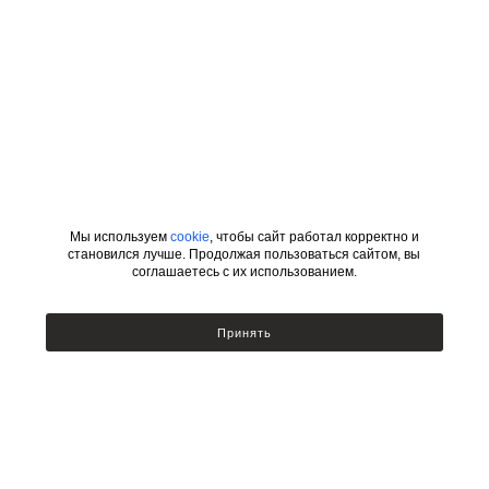
Мы используем
cookie
, чтобы сайт работал корректно и
становился лучше. Продолжая пользоваться сайтом, вы
соглашаетесь с их использованием.
ИНФОРМАЦИЯ
КАТЕГОРИИ
Принять
УСЛОВИЯ ДЛЯ ДИЗАЙНЕРОВ
Сотрудничество с дизайнерами
Люстры
Подбор по фото
Бра
Доставка и оплата
Настольные лампы и торшеры
Возврат товара