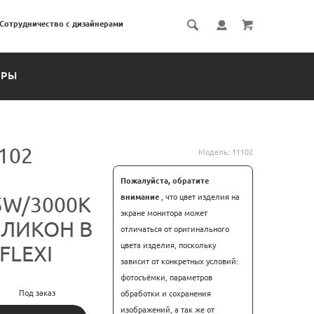
Сотрудничество с дизайнерами
ЕРЫ
102
Модель:
11102
Пожалуйста, обратите
5W/3000K
внимание
, что цвет изделия на
экране монитора может
ЛИКОН В
отличаться от оригинального
цвета изделия, поскольку
FLEXI
зависит от конкретных условий:
фотосъёмки, параметров
Под заказ
обработки и сохранения
изображений, а так же от