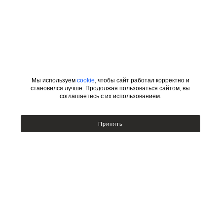
Мы используем
cookie
, чтобы сайт работал корректно и
становился лучше. Продолжая пользоваться сайтом, вы
соглашаетесь с их использованием.
ИНФОРМАЦИЯ
КАТЕГОРИИ
Принять
УСЛОВИЯ ДЛЯ ДИЗАЙНЕРОВ
Сотрудничество с дизайнерами
Люстры
Подбор по фото
Бра
Доставка и оплата
Настольные лампы и торшеры
Возврат товара
Политика безопасности