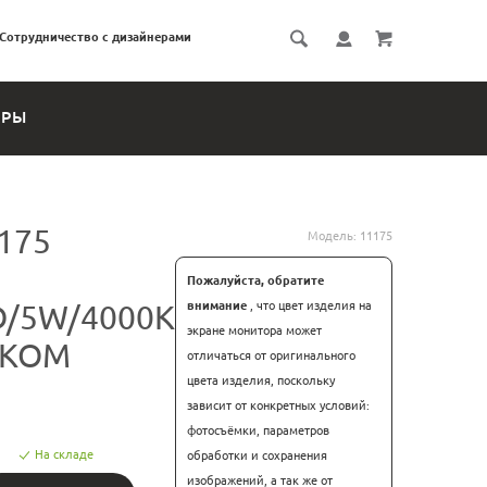
Сотрудничество с дизайнерами
ЕРЫ
175
Модель:
11175
Пожалуйста, обратите
D/5W/4000K
внимание
, что цвет изделия на
экране монитора может
НКОМ
отличаться от оригинального
цвета изделия, поскольку
зависит от конкретных условий:
фотосъёмки, параметров
На складе
обработки и сохранения
изображений, а так же от