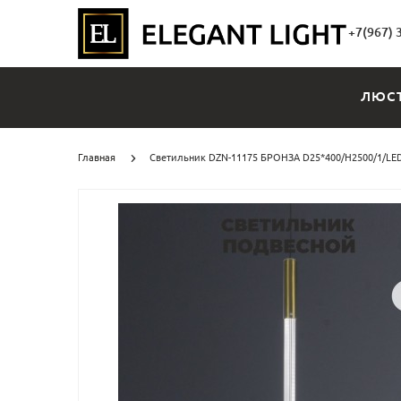
+7(967) 
ЛЮС
Главная
Светильник DZN-11175 БРОНЗА D25*400/H2500/1/LED