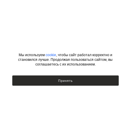
Мы используем
cookie
, чтобы сайт работал корректно и
становился лучше. Продолжая пользоваться сайтом, вы
соглашаетесь с их использованием.
ИНФОРМАЦИЯ
КАТЕГОРИИ
Принять
УСЛОВИЯ ДЛЯ ДИЗАЙНЕРОВ
Сотрудничество с дизайнерами
Люстры
Подбор по фото
Бра
Доставка и оплата
Настольные лампы и торшеры
Возврат товара
Политика безопасности