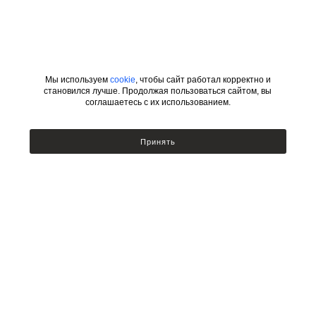
Мы используем
cookie
, чтобы сайт работал корректно и
становился лучше. Продолжая пользоваться сайтом, вы
соглашаетесь с их использованием.
ИНФОРМАЦИЯ
КАТЕГОРИИ
Принять
УСЛОВИЯ ДЛЯ ДИЗАЙНЕРОВ
Сотрудничество с дизайнерами
Люстры
Подбор по фото
Бра
Доставка и оплата
Настольные лампы и торшеры
Возврат товара
Политика безопасности
Публичный договор оферты
Новости