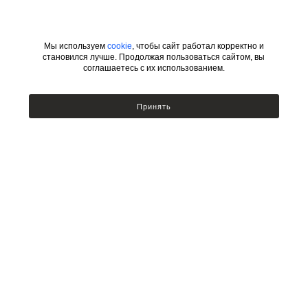
Мы используем
cookie
, чтобы сайт работал корректно и
становился лучше. Продолжая пользоваться сайтом, вы
соглашаетесь с их использованием.
ИНФОРМАЦИЯ
КАТЕГОРИИ
Принять
УСЛОВИЯ ДЛЯ ДИЗАЙНЕРОВ
Сотрудничество с дизайнерами
Люстры
Подбор по фото
Бра
Доставка и оплата
Настольные лампы и торшеры
Возврат товара
Политика безопасности
Публичный договор оферты
Новости
КОНТАКТЫ
ДОПОЛНИТЕЛЬНО