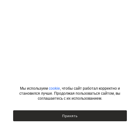
Мы используем
cookie
, чтобы сайт работал корректно и
становился лучше. Продолжая пользоваться сайтом, вы
соглашаетесь с их использованием.
ИНФОРМАЦИЯ
КАТЕГОРИИ
Принять
УСЛОВИЯ ДЛЯ ДИЗАЙНЕРОВ
Сотрудничество с дизайнерами
Люстры
Подбор по фото
Бра