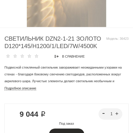
СВЕТИЛЬНИК DZN2-1-21 ЗОЛОТО
Модель:
36423
D120*145/H1200/1/LED/7W/4500K
В СРАВНЕНИЕ
Подвесной стеклянный светильник завораживает неожиданными узорами на
стенах - благодаря боковому свечению светодиодов, расположенных вокруг
акрилового шара. Лучистые элементы делают светильник необычным и
интересным элементом декора, хаотичные волнообразные формы узоров
Подробное описание
усиливают этот вау-эффект. Внутри шара расположены различные изображения
- Вы можете увидеть: светильник-медузу, светильник-глобус или светильник-
оленя. Сам шар удерживается подвесом-тросом с возможностью регулировки
9 044 ₽
светильника по высоте. Аналог:Светильник одинарный LED4U 7109-1L
GDСветильник подвесной Delight Collection Bartlett XD-1 goldПодвесной
Под заказ
светильник NAINA B от ImperiumLoftSylcom 0600 NNS FU люстра