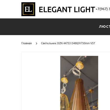
+7(967) 
ЛЮС
Главная
Светильник DZN 44753 D480/H750mm VST