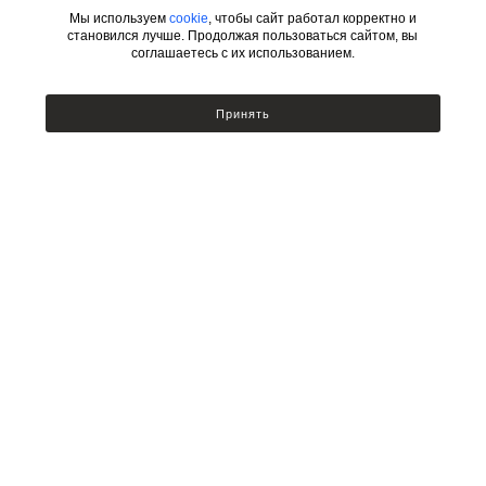
Мы используем
cookie
, чтобы сайт работал корректно и
становился лучше. Продолжая пользоваться сайтом, вы
соглашаетесь с их использованием.
ИНФОРМАЦИЯ
КАТЕГОРИИ
Принять
УСЛОВИЯ ДЛЯ ДИЗАЙНЕРОВ
Сотрудничество с дизайнерами
Люстры
Подбор по фото
Бра
Доставка и оплата
Настольные лампы и торшеры
Возврат товара
Политика безопасности
Публичный договор оферты
Новости
КОНТАКТЫ
ДОПОЛНИТЕЛЬНО
г. Казань, ул. Мамадышский
Новинки