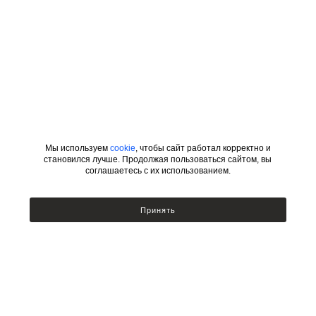
Мы используем
cookie
, чтобы сайт работал корректно и
становился лучше. Продолжая пользоваться сайтом, вы
соглашаетесь с их использованием.
ИНФОРМАЦИЯ
КАТЕГОРИИ
Принять
УСЛОВИЯ ДЛЯ ДИЗАЙНЕРОВ
Сотрудничество с дизайнерами
Люстры
Подбор по фото
Бра
Доставка и оплата
Настольные лампы и торшеры
Возврат товара