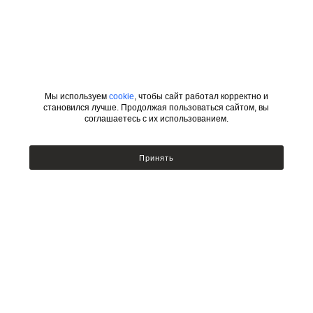
Мы используем
cookie
, чтобы сайт работал корректно и
становился лучше. Продолжая пользоваться сайтом, вы
соглашаетесь с их использованием.
ИНФОРМАЦИЯ
КАТЕГОРИИ
Принять
УСЛОВИЯ ДЛЯ ДИЗАЙНЕРОВ
Сотрудничество с дизайнерами
Люстры
Подбор по фото
Бра
Доставка и оплата
Настольные лампы и торшеры
Возврат товара
Политика безопасности
Публичный договор оферты