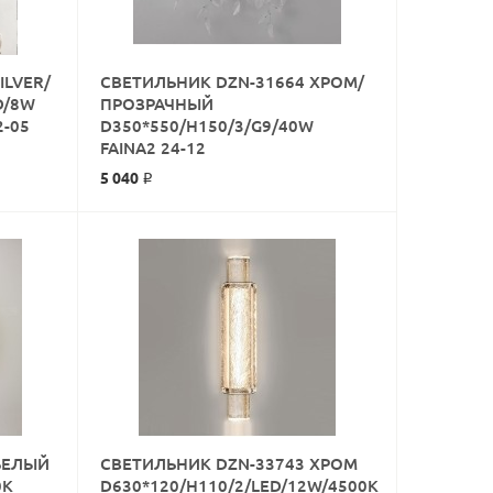
ILVER/
СВЕТИЛЬНИК DZN-31664 ХРОМ/
D/8W
ПРОЗРАЧНЫЙ
2-05
D350*550/H150/3/G9/40W
КУПИТЬ
FAINA2 24-12
5 040 ₽
БЕЛЫЙ
СВЕТИЛЬНИК DZN-33743 ХРОМ
0K
D630*120/H110/2/LED/12W/4500K