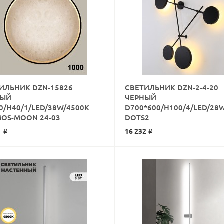
ИЛЬНИК DZN-15826
СВЕТИЛЬНИК DZN-2-4-20
НЫЙ
ЧЕРНЫЙ
0/H40/1/LED/38W/4500K
D700*600/H100/4/LED/28
КУПИТЬ
КУПИТЬ
OS-MOON 24-03
DOTS2
1 ₽
16 232 ₽