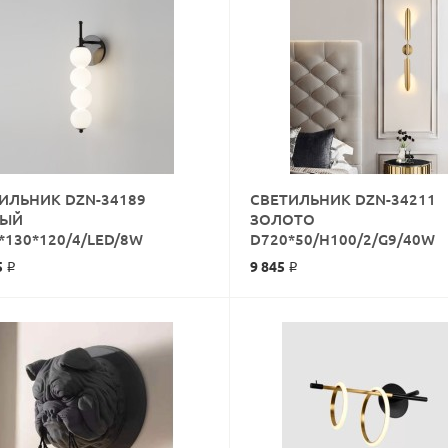
ИЛЬНИК DZN-34189
СВЕТИЛЬНИК DZN-34211
НЫЙ
ЗОЛОТО
КУПИТЬ
КУПИТЬ
*130*120/4/LED/8W
D720*50/H100/2/G9/40W
5 ₽
9 845 ₽