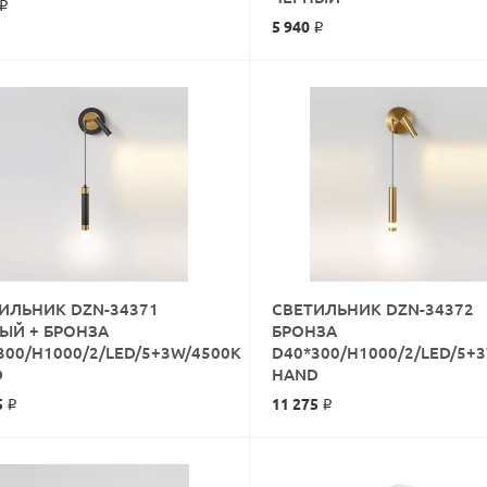
 ₽
5 940 ₽
ИЛЬНИК DZN-34371
СВЕТИЛЬНИК DZN-34372
ЫЙ + БРОНЗА
БРОНЗА
300/H1000/2/LED/5+3W/4500K
D40*300/H1000/2/LED/5+
КУПИТЬ
КУПИТЬ
D
HAND
5 ₽
11 275 ₽