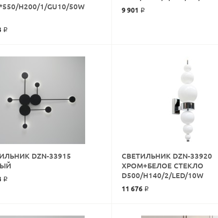
*550/H200/1/GU10/50W
9 901 ₽
КУПИТЬ
3 ₽
ИЛЬНИК DZN-33915
СВЕТИЛЬНИК DZN-33920
КУПИТЬ
НЫЙ
ХРОМ+БЕЛОЕ СТЕКЛО
КУПИТЬ
D500/H140/2/LED/10W
3 ₽
11 676 ₽