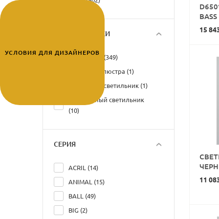
лайт) (502)
D650
BASS
15 84
ТИП УСТАНОВКИ
УСЛОВИЯ ДЛЯ ДИЗАЙНЕРОВ
Настенный (349)
Подвесная люстра (1)
Подвесной светильник (1)
Потолочный светильник
(10)
СЕРИЯ
СВЕТ
ЧЕР
ACRIL (14)
11 08
ANIMAL (15)
BALL (49)
BIG (2)