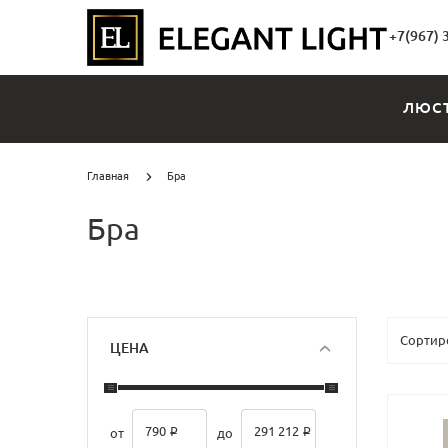
+7(967) 
ЛЮС
Главная
Бра
Бра
ЦЕНА
790 ₽
291 212 ₽
от
до