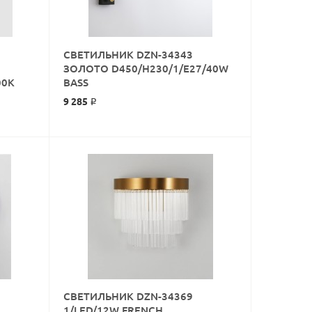
СВЕТИЛЬНИК DZN-34343
ЗОЛОТО D450/H230/1/E27/40W
КУПИТЬ
00K
BASS
9 285 ₽
СВЕТИЛЬНИК DZN-34369
КУПИТЬ
1/LED/12W FRENCH